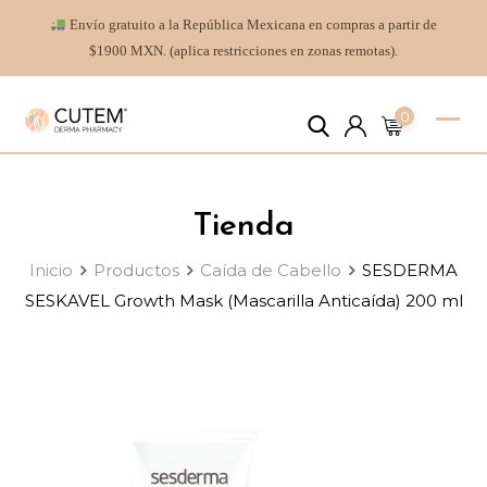
Envío gratuito a la República Mexicana en compras a partir de
$1900 MXN. (aplica restricciones en zonas remotas).
0
Tienda
Inicio
Productos
Caída de Cabello
SESDERMA
SESKAVEL Growth Mask (Mascarilla Anticaída) 200 ml