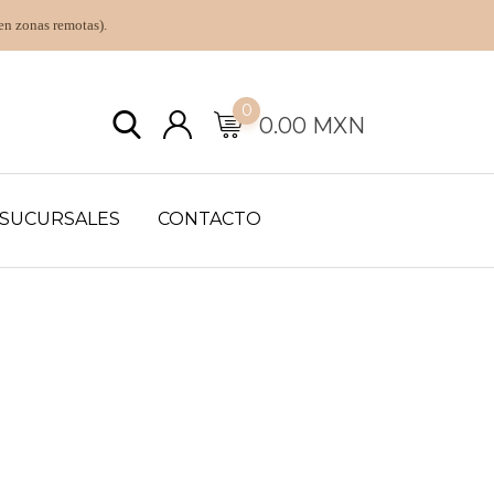
en zonas remotas).
0
0.00
MXN
SUCURSALES
CONTACTO