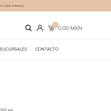
en zonas remotas).
0
0.00
MXN
SUCURSALES
CONTACTO
 250 ml