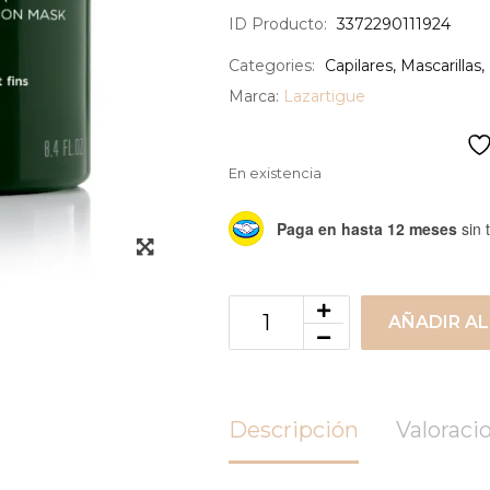
ID Producto:
3372290111924
Categories:
Capilares
,
Mascarillas
,
Marca:
Lazartigue
En existencia
Paga en hasta 12 meses
sin t
AÑADIR AL
Descripción
Valoracio