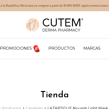
 a la República Mexicana en compras a partir de $1900 MXN. (aplica restricciones 
PROMOCIONES
PRODUCTOS
MARCAS
Tienda
Productos
Capilares
LAZARTIGUE Nourish Light Mask