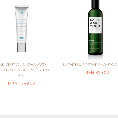
KINCEUTICALS ADVANCED
LAZARTIGUE REPAIR SHAMPOO 
HTENING UV DEFENSE SPF 50+
MXN
829.00
40ML
AÑADIR AL CARRITO
AÑADIR AL CARRITO
MXN
1,549.00