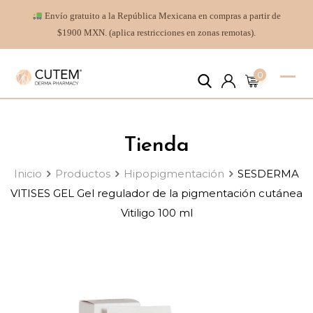
Envío gratuito a la República Mexicana en compras a partir de
$1900 MXN. (aplica restricciones en zonas remotas).
0
Tienda
Inicio
Productos
Hipopigmentación
SESDERMA
VITISES GEL Gel regulador de la pigmentación cutánea
Vitiligo 100 ml