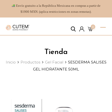
Envío gratuito a la República Mexicana en compras a partir de
$1900 MXN. (aplica restricciones en zonas remotas).
0
Tienda
Inicio
Productos
Gel Facial
SESDERMA SALISES
GEL HIDRATANTE 50ML