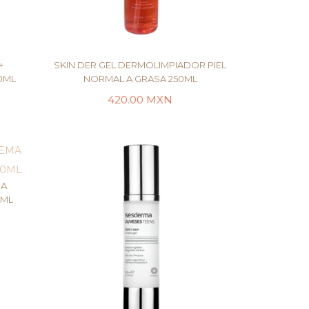
+
SKIN DER GEL DERMOLIMPIADOR PIEL
0ML
NORMAL A GRASA 250ML
420.00
MXN
TO
LEER MÁS
MA
0ML