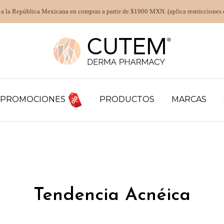
 a la República Mexicana en compras a partir de $1900 MXN. (aplica restricciones 
PROMOCIONES
PRODUCTOS
MARCAS
Tendencia Acnéica