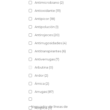
Antimicrobiano
(2)
Antioxidante
(111)
Antipicor
(18)
Antipolución
(1)
Antirojeces
(20)
Antirrugosidades
(4)
Antitranspirantes
(6)
Antiverrugas
(7)
Arbutina
(0)
Ardor
(2)
Árnica
(2)
Arrugas
(87)
Atenuador de líneas de
Atopica
(3)