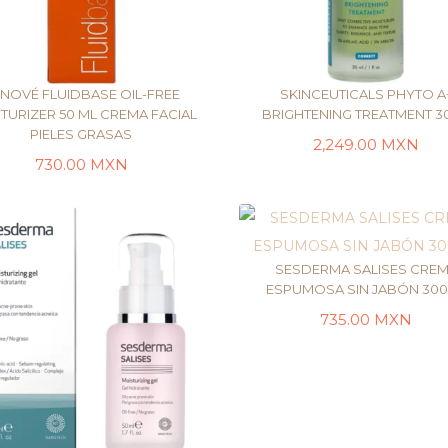
NOVÉ FLUIDBASE OIL-FREE
SKINCEUTICALS PHYTO A
TURIZER 50 ML CREMA FACIAL
BRIGHTENING TREATMENT 3
PIELES GRASAS
2,249.00
MXN
AÑADIR AL CARRITO
AÑADIR AL CARRI
730.00
MXN
SESDERMA SALISES CRE
ESPUMOSA SIN JABÓN 30
735.00
MXN
LEER MÁS