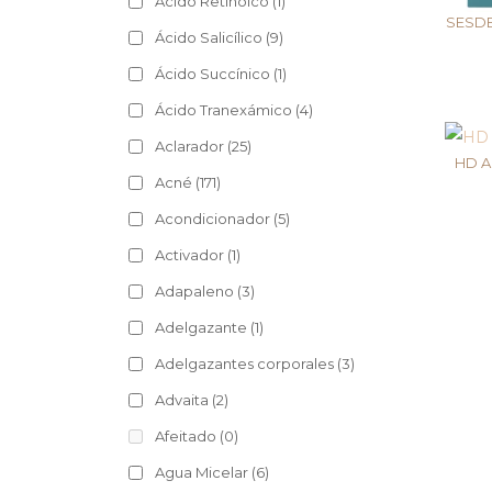
Ácido Retinoico
(1)
SESDE
Ácido Salicílico
(9)
Ácido Succínico
(1)
Ácido Tranexámico
(4)
Aclarador
(25)
HD A
Acné
(171)
Acondicionador
(5)
Activador
(1)
Adapaleno
(3)
Adelgazante
(1)
Adelgazantes corporales
(3)
Advaita
(2)
Afeitado
(0)
Agua Micelar
(6)