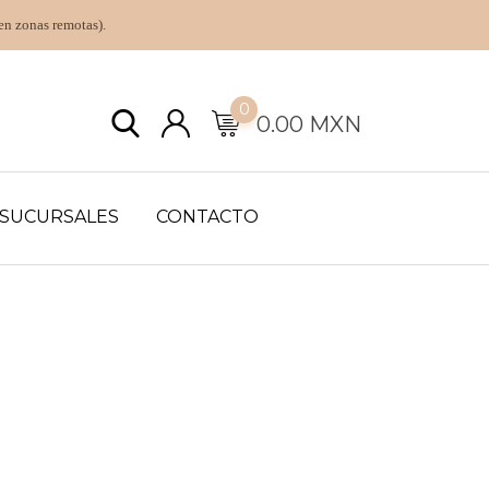
en zonas remotas).
0
0.00
MXN
SUCURSALES
CONTACTO