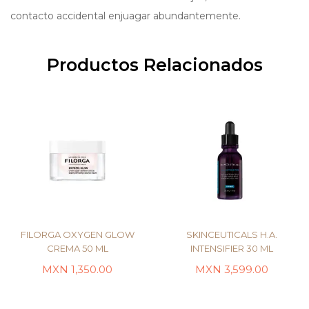
contacto accidental enjuagar abundantemente.
Productos Relacionados
FILORGA OXYGEN GLOW
SKINCEUTICALS H.A.
CREMA 50 ML
INTENSIFIER 30 ML
MXN
1,350.00
MXN
3,599.00
LEER MÁS
AÑADIR AL CARRITO