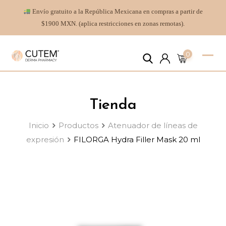
Envío gratuito a la República Mexicana en compras a partir de
$1900 MXN. (aplica restricciones en zonas remotas).
0
Tienda
Inicio
Productos
Atenuador de líneas de
expresión
FILORGA Hydra Filler Mask 20 ml