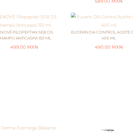
AÑADIR AL CARRI
589.00
MXN
NOVÉ PILOPEPTAN SEB DS
EUCERIN DA CONTROL ACEITE
HAMPÚ ANTICASPA 150 ML
400 ML
499.00
MXN
490.00
MXN
LEER MÁS
LEER MÁS