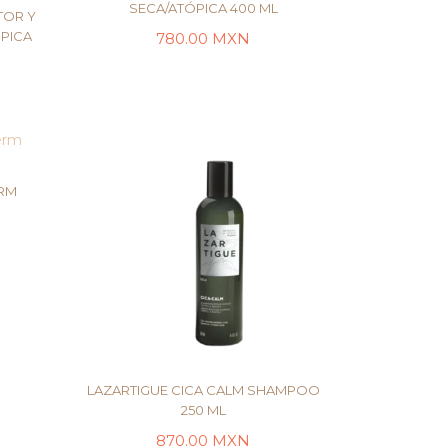
SECA/ATÓPICA 400 ML
TOR Y
ÓPICA
LEER MÁS
780.00
MXN
RM
L
TO
LAZARTIGUE CICA CALM SHAMPOO
250 ML
870.00
MXN