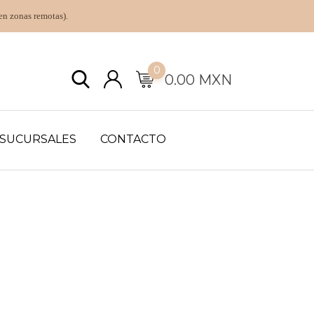
en zonas remotas).
0
0.00
MXN
SUCURSALES
CONTACTO