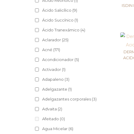
Ácido Retinoico
(1)
ISDI
Ácido Salicílico
(9)
Ácido Succínico
(1)
Ácido Tranexámico
(4)
Aclarador
(25)
Acné
(171)
DERM
ACID
Acondicionador
(5)
Activador
(1)
Adapaleno
(3)
Adelgazante
(1)
Adelgazantes corporales
(3)
Advaita
(2)
Afeitado
(0)
Agua Micelar
(6)