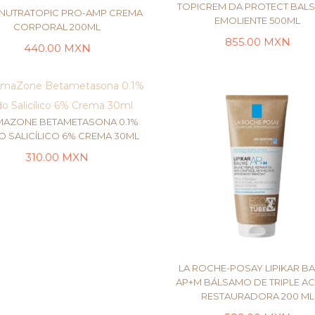
TOPICREM DA PROTECT BAL
N NUTRATOPIC PRO-AMP CREMA
EMOLIENTE 500ML
CORPORAL 200ML
855.00
MXN
440.00
MXN
AÑADIR AL CARRI
AÑADIR AL CARRITO
AZONE BETAMETASONA 0.1%
O SALICÍLICO 6% CREMA 30ML
310.00
MXN
AÑADIR AL CARRITO
LA ROCHE-POSAY LIPIKAR B
AP+M BÁLSAMO DE TRIPLE A
RESTAURADORA 200 ML