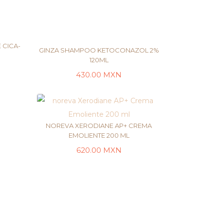
 CICA-
GINZA SHAMPOO KETOCONAZOL 2%
120ML
430.00
MXN
TO
AÑADIR AL CARRITO
NOREVA XERODIANE AP+ CREMA
EMOLIENTE 200 ML
620.00
MXN
AÑADIR AL CARRITO