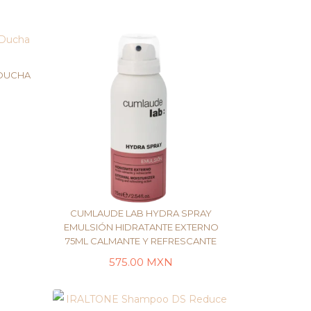
TO
 DUCHA
CUMLAUDE LAB HYDRA SPRAY
EMULSIÓN HIDRATANTE EXTERNO
75ML CALMANTE Y REFRESCANTE
AÑADIR AL CARRITO
575.00
MXN