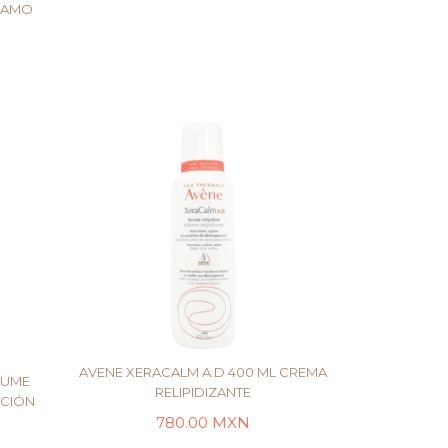
SAMO
TO
AVENE XERACALM A.D 400 ML CREMA
AUME
RELIPIDIZANTE
CCIÓN
780.00
MXN
AÑADIR AL CARRITO