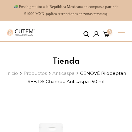
Envío gratuito a la República Mexicana en compras a partir de
$1900 MXN. (aplica restricciones en zonas remotas).
0
Tienda
Inicio
Productos
Anticaspa
GENOVÉ Pilopeptan
SEB DS Champú Anticaspa 150 ml