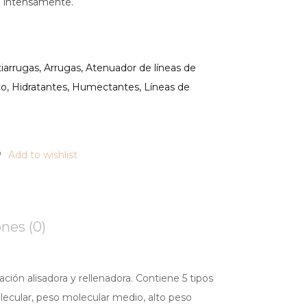
iel intensamente.
iarrugas
,
Arrugas
,
Atenuador de líneas de
co
,
Hidratantes
,
Humectantes
,
Líneas de
Add to wishlist
nes (0)
ión alisadora y rellenadora. Contiene 5 tipos
lecular, peso molecular medio, alto peso