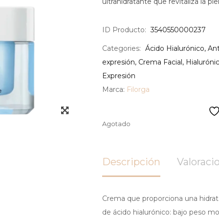
ultrahidratante que revitaliza la p
ID Producto:
3540550000237
Categories:
Ácido Hialurónico
,
Ant
expresión
,
Crema Facial
,
Hialuróni
Expresión
Marca:
Filorga
Agotado
Descripción
Valoracio
Crema que proporciona una hidratac
de ácido hialurónico: bajo peso mo