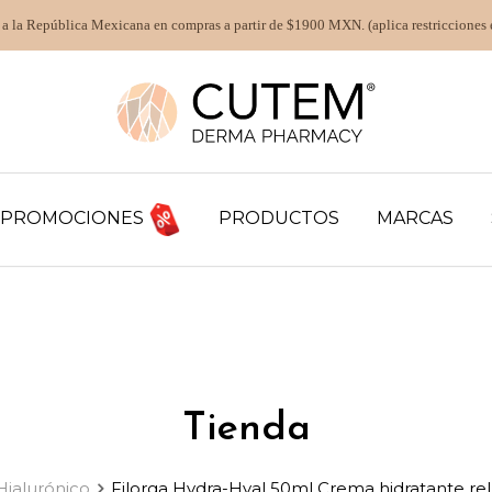
 a la República Mexicana en compras a partir de $1900 MXN. (aplica restricciones 
PROMOCIONES
PRODUCTOS
MARCAS
Tienda
Hialurónico
Filorga Hydra-Hyal 50ml Crema hidratante rel