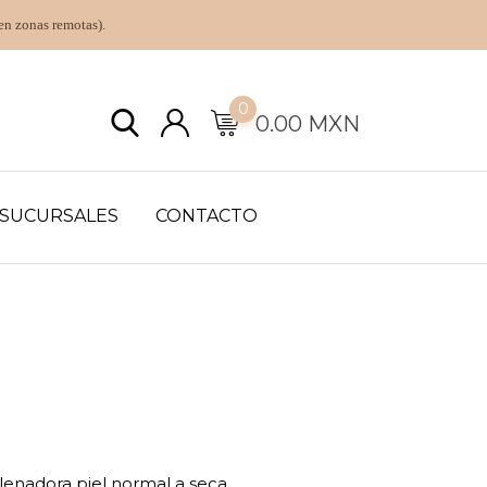
en zonas remotas).
0
0.00
MXN
SUCURSALES
CONTACTO
lenadora piel normal a seca