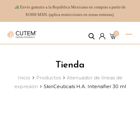
Envío gratuito a la República Mexicana en compras a partir de
$1900 MXN. (aplica restricciones en zonas remotas).
0
Tienda
Inicio
Productos
Atenuador de líneas de
expresión
SkinCeuticals H.A. Intensifier 30 ml