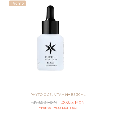
Promo
PHYTO C GEL VITAMINA B5 30ML
1,179.00
MXN
1,002.15
MXN
Ahorras:
176.85
MXN
(15%)
LEER MÁS