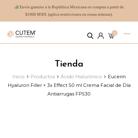
Envío gratuito a la República Mexicana en compras a partir de
$1900 MXN. (aplica restricciones en zonas remotas).
0
Tienda
Inicio
Productos
Ácido Hialurónico
Eucerin
Hyaluron Filler + 3x Effect 50 ml Crema Facial de Día
Antiarrugas FPS30