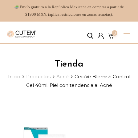
Envío gratuito a la República Mexicana en compras a partir de
$1900 MXN. (aplica restricciones en zonas remotas).
0
Tienda
Inicio
Productos
Acné
CeraVe Blemish Control
Gel 40ml. Piel con tendencia al Acné