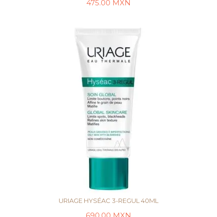
475.00
MXN
AÑADIR AL CARRITO
URIAGE HYSÉAC 3-REGUL 40ML
690.00
MXN