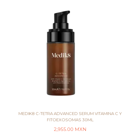
MEDIK8 C-TETRA ADVANCED SERUM VITAMINA C Y
FITOEXOSOMAS 30ML
2,955.00
MXN
AÑADIR AL CARRITO