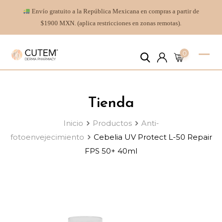
Envío gratuito a la República Mexicana en compras a partir de
$1900 MXN. (aplica restricciones en zonas remotas).
0
Tienda
Inicio
Productos
Anti-
fotoenvejecimiento
Cebelia UV Protect L-50 Repair
FPS 50+ 40ml