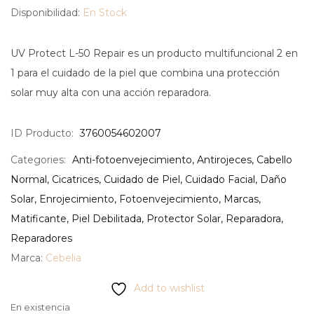
Disponibilidad:
En Stock
UV Protect L-50 Repair es un producto multifuncional 2 en
1 para el cuidado de la piel que combina una protección
solar muy alta con una acción reparadora.
ID Producto:
3760054602007
Categories:
Anti-fotoenvejecimiento
,
Antirojeces
,
Cabello
Normal
,
Cicatrices
,
Cuidado de Piel
,
Cuidado Facial
,
Daño
Solar
,
Enrojecimiento
,
Fotoenvejecimiento
,
Marcas
,
Matificante
,
Piel Debilitada
,
Protector Solar
,
Reparadora
,
Reparadores
Marca:
Cebelia
Add to wishlist
En existencia