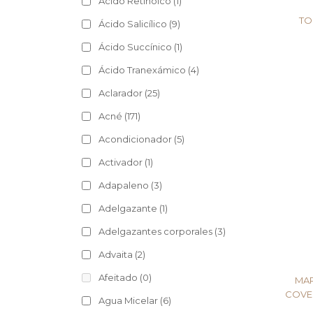
Ácido Retinoico
(1)
TO
Ácido Salicílico
(9)
Ácido Succínico
(1)
Ácido Tranexámico
(4)
Aclarador
(25)
Acné
(171)
Acondicionador
(5)
Activador
(1)
Adapaleno
(3)
Adelgazante
(1)
Adelgazantes corporales
(3)
Advaita
(2)
Afeitado
(0)
MAR
COVE
Agua Micelar
(6)