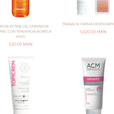
TRANACIX CREMA DESPIGMEN
ROW ACTINE GEL LIMPIADOR
1,020.00
MXN
PIEL CON TENDENCIA ACNÉICA
400G
AÑADIR AL CARRI
AÑADIR AL CARRITO
520.00
MXN