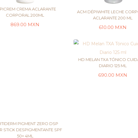
PICREM CREMA ACLARANTE
ACM DÉPIWHITE LECHE COR
CORPORAL 200ML
ACLARANTE 200 ML
869.00
MXN
610.00
MXN
AÑADIR AL CARRITO
AÑADIR AL CARRI
HD MELAN TXA TÓNICO CUI
DIARIO 125 ML
690.00
MXN
LEER MÁS
TIDERM PIGMENT ZERO DSP
R STICK DESPIGMENTANTE SPF
50+ 4ML