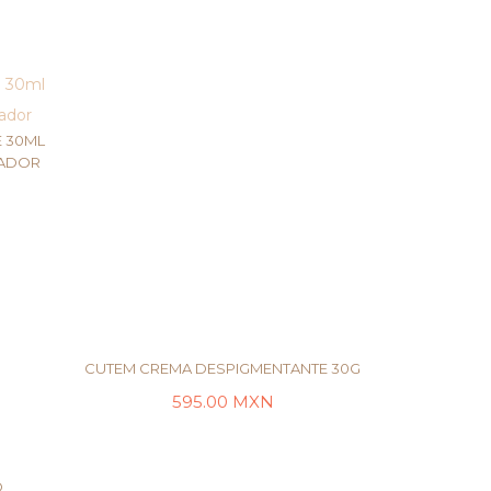
E 30ML
NADOR
CUTEM CREMA DESPIGMENTANTE 30G
595.00
MXN
AÑADIR AL CARRITO
O