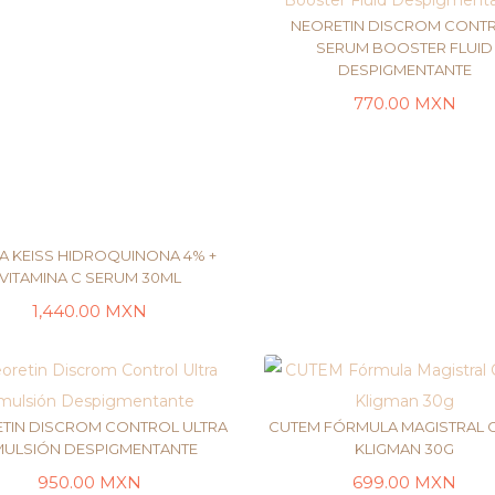
NEORETIN DISCROM CONT
SERUM BOOSTER FLUID
DESPIGMENTANTE
AÑADIR AL CARRI
770.00
MXN
A KEISS HIDROQUINONA 4% +
VITAMINA C SERUM 30ML
1,440.00
MXN
LEER MÁS
TIN DISCROM CONTROL ULTRA
CUTEM FÓRMULA MAGISTRAL 
MULSIÓN DESPIGMENTANTE
KLIGMAN 30G
950.00
MXN
699.00
MXN