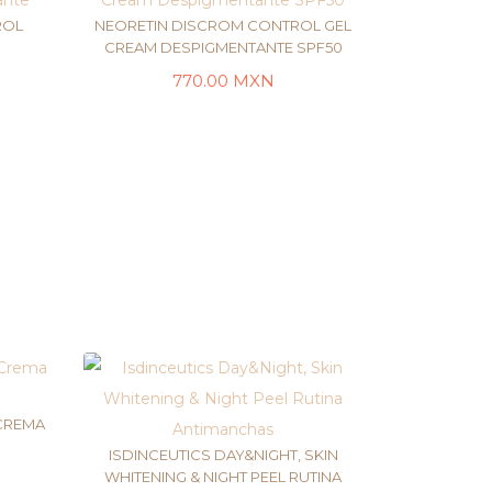
ROL
NEORETIN DISCROM CONTROL GEL
CREAM DESPIGMENTANTE SPF50
770.00
MXN
TO
AÑADIR AL CARRITO
CREMA
ISDINCEUTICS DAY&NIGHT, SKIN
WHITENING & NIGHT PEEL RUTINA