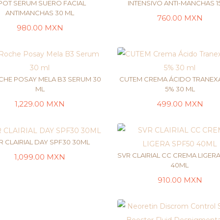
POT SERUM SUERO FACIAL
INTENSIVO ANTI-MANCHAS 1
ANTIMANCHAS 30 ML
760.00
MXN
AÑADIR AL CARRITO
LEER MÁS
980.00
MXN
CHE POSAY MELA B3 SERUM 30
CUTEM CREMA ÁCIDO TRANEX
ML
5% 30 ML
1,229.00
MXN
499.00
MXN
AÑADIR AL CARRITO
LEER MÁS
R CLAIRIAL DAY SPF30 30ML
SVR CLAIRIAL CC CREMA LIGER
1,099.00
MXN
40ML
LEER MÁS
910.00
MXN
LEER MÁS