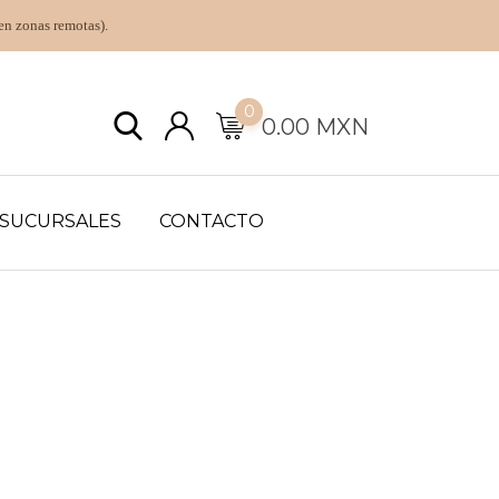
en zonas remotas).
0
0.00
MXN
SUCURSALES
CONTACTO