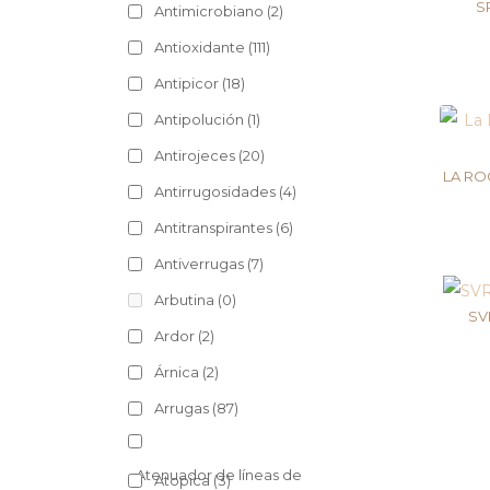
S
Antimicrobiano
(2)
Antioxidante
(111)
Antipicor
(18)
Antipolución
(1)
Antirojeces
(20)
LA RO
Antirrugosidades
(4)
Antitranspirantes
(6)
Antiverrugas
(7)
Arbutina
(0)
SV
Ardor
(2)
Árnica
(2)
Arrugas
(87)
Atenuador de líneas de
Atopica
(3)