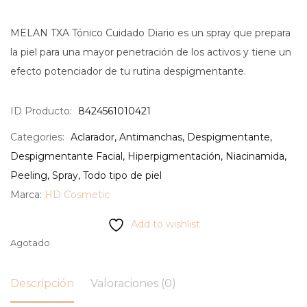
MELAN TXA Tónico Cuidado Diario es un spray que prepara
la piel para una mayor penetración de los activos y tiene un
efecto potenciador de tu rutina despigmentante.
ID Producto:
8424561010421
Categories:
Aclarador
,
Antimanchas
,
Despigmentante
,
Despigmentante Facial
,
Hiperpigmentación
,
Niacinamida
,
Peeling
,
Spray
,
Todo tipo de piel
Marca:
HD Cosmetic
Add to wishlist
Agotado
Descripción
Valoraciones (0)