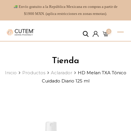
Envío gratuito a la República Mexicana en compras a partir de
$1900 MXN. (aplica restricciones en zonas remotas).
0
Tienda
Inicio
Productos
Aclarador
HD Melan TXA Tónico
Cuidado Diario 125 ml