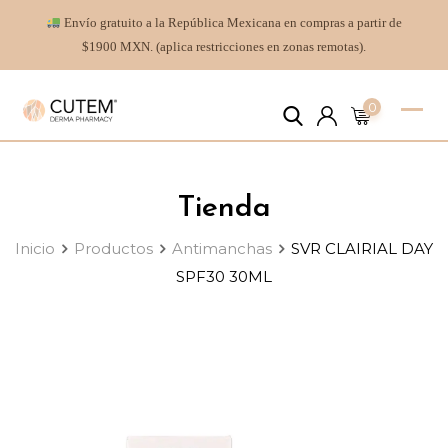
Envío gratuito a la República Mexicana en compras a partir de
$1900 MXN. (aplica restricciones en zonas remotas).
0
Tienda
Inicio
Productos
Antimanchas
SVR CLAIRIAL DAY
SPF30 30ML