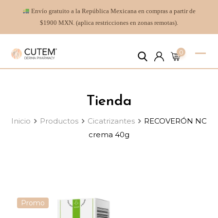
Envío gratuito a la República Mexicana en compras a partir de
$1900 MXN. (aplica restricciones en zonas remotas).
0
Tienda
Inicio
Productos
Cicatrizantes
RECOVERÓN NC
crema 40g
Promo