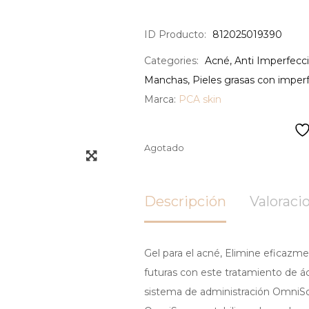
ID Producto:
812025019390
Categories:
Acné
,
Anti Imperfecc
Manchas
,
Pieles grasas con imper
Marca:
PCA skin
Agotado
Descripción
Valoracio
Gel para el acné,
Elimine eficazme
futuras con este tratamiento de áci
sistema de administración OmniS