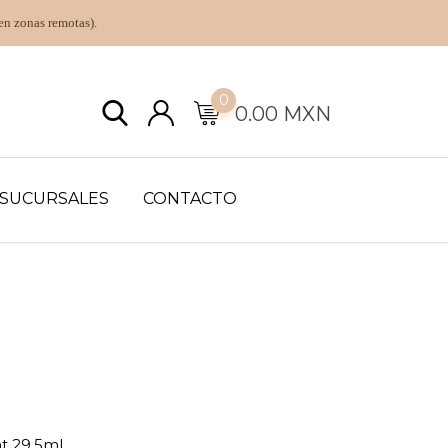
en zonas remotas).
0
0.00
MXN
SUCURSALES
CONTACTO
 29.5ml.