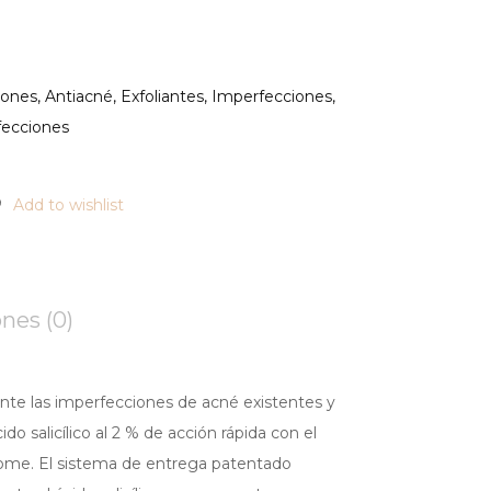
iones
,
Antiacné
,
Exfoliantes
,
Imperfecciones
,
fecciones
Add to wishlist
nes (0)
nte las imperfecciones de acné existentes y
do salicílico al 2 % de acción rápida con el
ome. El sistema de entrega patentado