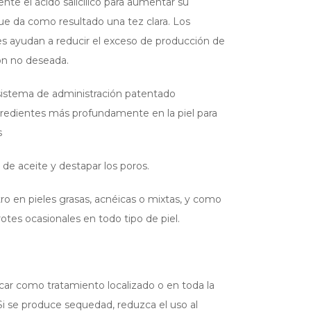
e el ácido salicílico para aumentar su
que da como resultado una tez clara. Los
es ayudan a reducir el exceso de producción de
ión no deseada.
el sistema de administración patentado
redientes más profundamente en la piel para
s
 de aceite y destapar los poros.
ro en pieles grasas, acnéicas o mixtas, y como
otes ocasionales en todo tipo de piel.
licar como tratamiento localizado o en toda la
. Si se produce sequedad, reduzca el uso al