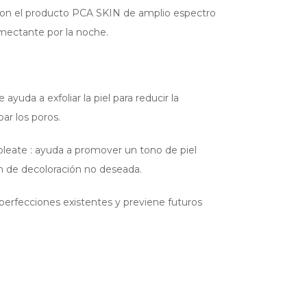
 con el producto PCA SKIN de amplio espectro
mectante por la noche.
yuda a exfoliar la piel para reducir la
ar los poros.
oleate : ayuda a promover un tono de piel
ón de decoloración no deseada.
 imperfecciones existentes y previene futuros