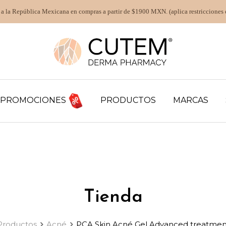
 a la República Mexicana en compras a partir de $1900 MXN. (aplica restricciones 
PROMOCIONES
PRODUCTOS
MARCAS
Tienda
Productos
Acné
PCA Skin Acné Gel Advanced treatment