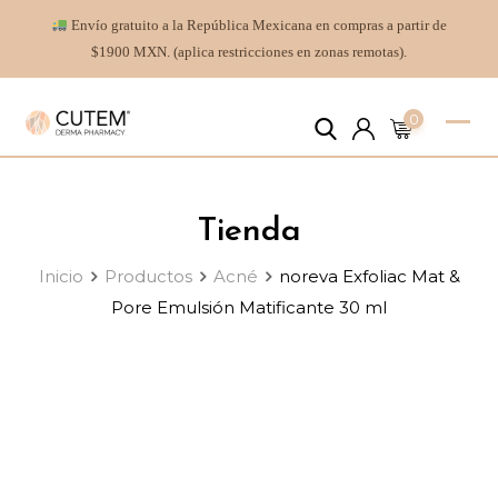
Envío gratuito a la República Mexicana en compras a partir de
$1900 MXN. (aplica restricciones en zonas remotas).
0
Tienda
Inicio
Productos
Acné
noreva Exfoliac Mat &
Pore Emulsión Matificante 30 ml