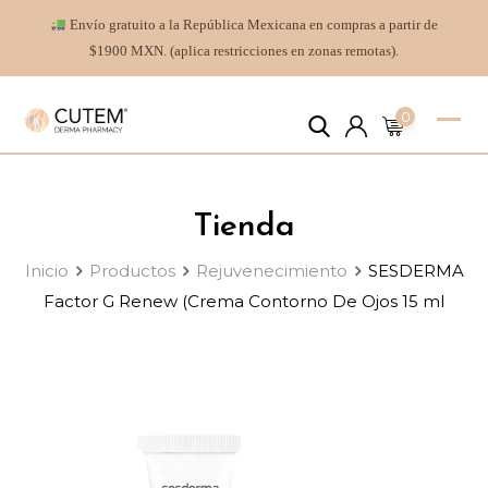
Envío gratuito a la República Mexicana en compras a partir de
$1900 MXN. (aplica restricciones en zonas remotas).
0
Tienda
Inicio
Productos
Rejuvenecimiento
SESDERMA
Factor G Renew (Crema Contorno De Ojos 15 ml