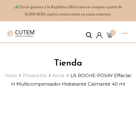
Envío gratuito a la República Mexicana en compras a partir de
$1900 MXN. (aplica restricciones en zonas remotas).
0
Tienda
Inicio
Productos
Acné
LA ROCHE-POSAY Effaclar
H Multicompensador Hidratante Calmante 40 ml