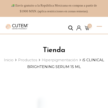
Envío gratuito a la República Mexicana en compras a partir de
$1900 MXN. (aplica restricciones en zonas remotas).
0
Tienda
Inicio
Productos
Hiperpigmentación
iS CLINICAL
BRIGHTENING SERUM 15 ML