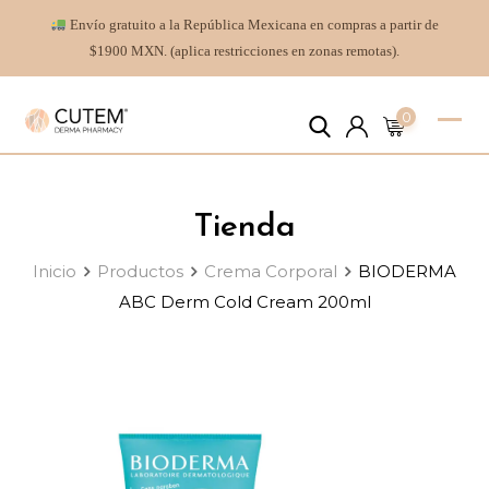
Envío gratuito a la República Mexicana en compras a partir de
$1900 MXN. (aplica restricciones en zonas remotas).
0
Tienda
Inicio
Productos
Crema Corporal
BIODERMA
ABC Derm Cold Cream 200ml