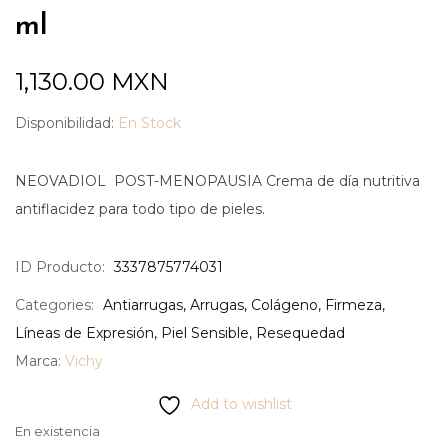
ml
1,130.00
MXN
Disponibilidad:
En Stock
NEOVADIOL POST-MENOPAUSIA Crema de día nutritiva
antiflacidez para todo tipo de pieles.
ID Producto:
3337875774031
Categories:
Antiarrugas
,
Arrugas
,
Colágeno
,
Firmeza
,
Líneas de Expresión
,
Piel Sensible
,
Resequedad
Marca:
Vichy
Add to wishlist
En existencia