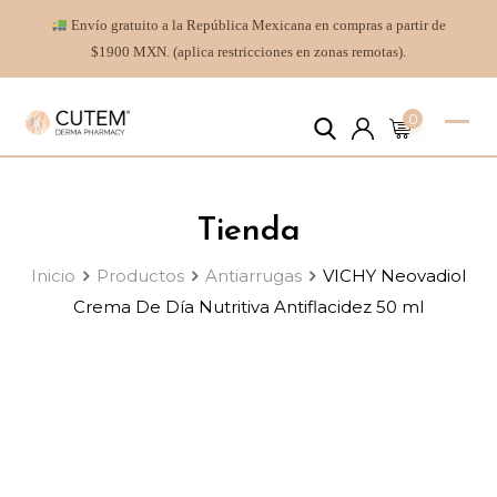
Envío gratuito a la República Mexicana en compras a partir de
$1900 MXN. (aplica restricciones en zonas remotas).
0
Tienda
Inicio
Productos
Antiarrugas
VICHY Neovadiol
Crema De Día Nutritiva Antiflacidez 50 ml