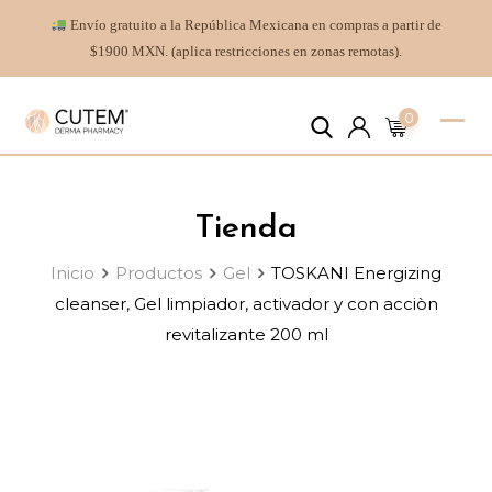
Envío gratuito a la República Mexicana en compras a partir de
$1900 MXN. (aplica restricciones en zonas remotas).
0
Tienda
Inicio
Productos
Gel
TOSKANI Energizing
cleanser, Gel limpiador, activador y con acciòn
revitalizante 200 ml