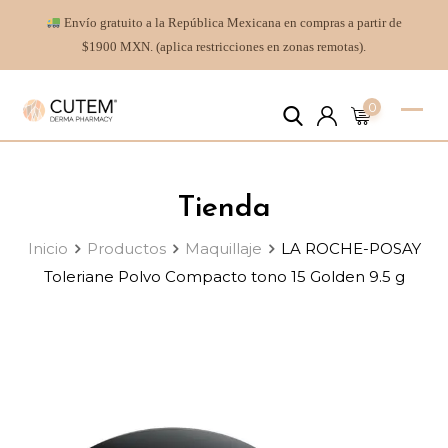
Envío gratuito a la República Mexicana en compras a partir de
$1900 MXN. (aplica restricciones en zonas remotas).
0
Tienda
Inicio
Productos
Maquillaje
LA ROCHE-POSAY
Toleriane Polvo Compacto tono 15 Golden 9.5 g