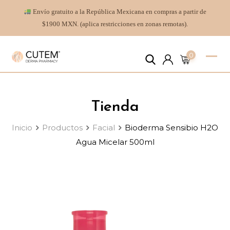
Envío gratuito a la República Mexicana en compras a partir de
$1900 MXN. (aplica restricciones en zonas remotas).
0
Tienda
Inicio
Productos
Facial
Bioderma Sensibio H2O
Agua Micelar 500ml