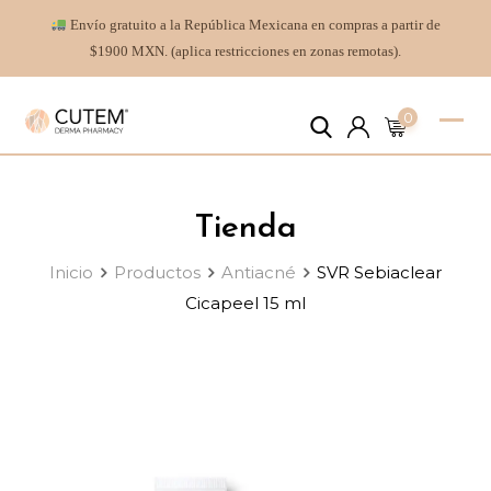
Envío gratuito a la República Mexicana en compras a partir de
$1900 MXN. (aplica restricciones en zonas remotas).
0
Tienda
Inicio
Productos
Antiacné
SVR Sebiaclear
Cicapeel 15 ml