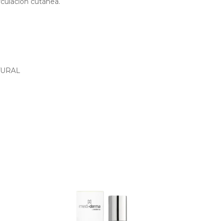
rculación cutánea.
ATURAL