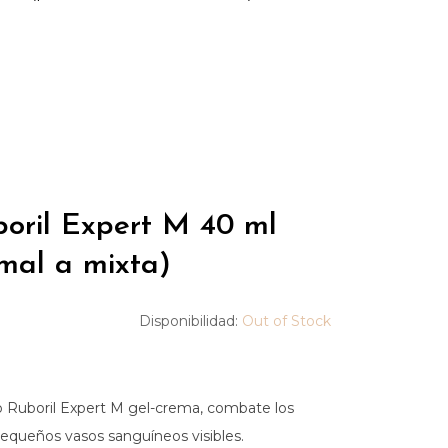
ril Expert M 40 ml
rmal a mixta)
Disponibilidad:
Out of Stock
o Ruboril Expert M gel-crema, combate los
pequeños vasos sanguíneos visibles.