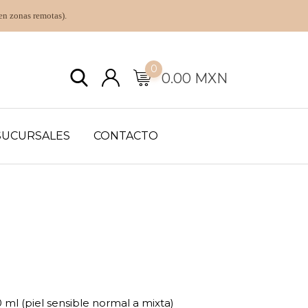
en zonas remotas).
0
0.00
MXN
SUCURSALES
CONTACTO
l (piel sensible normal a mixta)