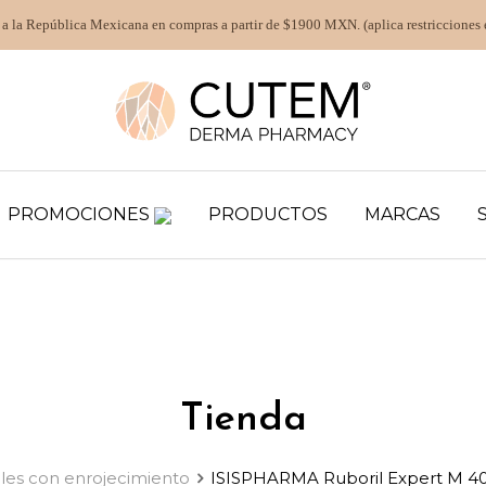
 a la República Mexicana en compras a partir de $1900 MXN. (aplica restricciones 
PROMOCIONES
PRODUCTOS
MARCAS
Tienda
bles con enrojecimiento
ISISPHARMA Ruboril Expert M 40 m