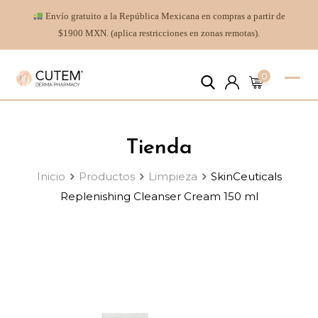
Envío gratuito a la República Mexicana en compras a partir de
$1900 MXN. (aplica restricciones en zonas remotas).
0
Tienda
Inicio
Productos
Limpieza
SkinCeuticals
Replenishing Cleanser Cream 150 ml