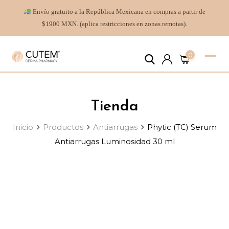
Envío gratuito a la República Mexicana en compras a partir de
$1900 MXN. (aplica restricciones en zonas remotas).
0
Tienda
Inicio
Productos
Antiarrugas
Phytic (TC) Serum
Antiarrugas Luminosidad 30 ml