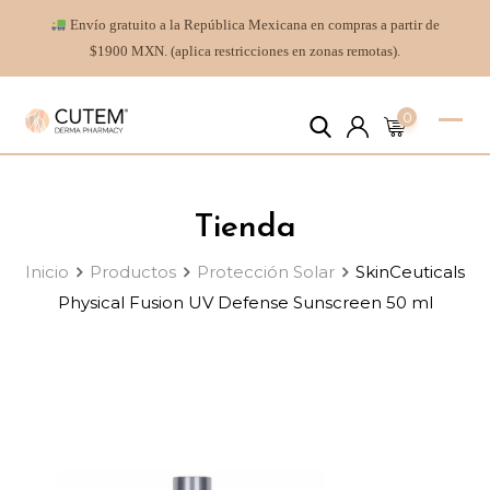
Envío gratuito a la República Mexicana en compras a partir de
$1900 MXN. (aplica restricciones en zonas remotas).
0
Tienda
Inicio
Productos
Protección Solar
SkinCeuticals
Physical Fusion UV Defense Sunscreen 50 ml