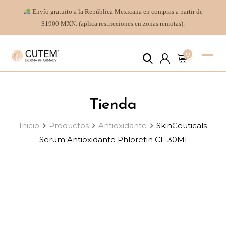
Envío gratuito a la República Mexicana en compras a partir de
$1900 MXN. (aplica restricciones en zonas remotas).
0
Tienda
Inicio
Productos
Antioxidante
SkinCeuticals
Serum Antioxidante Phloretin CF 30Ml