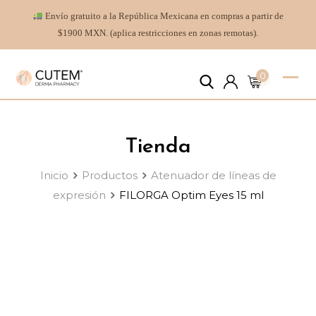
Envío gratuito a la República Mexicana en compras a partir de
$1900 MXN. (aplica restricciones en zonas remotas).
0
Tienda
Inicio
Productos
Atenuador de líneas de
expresión
FILORGA Optim Eyes 15 ml