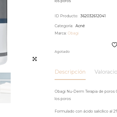
los poros
ID Producto:
362032612041
Categoría:
Acné
Marca:
Obagi
Agotado
Descripción
Valoracio
Obagi Nu-Derm Terapia de poros 
los poros
Formulado con ácido salicílico al 2