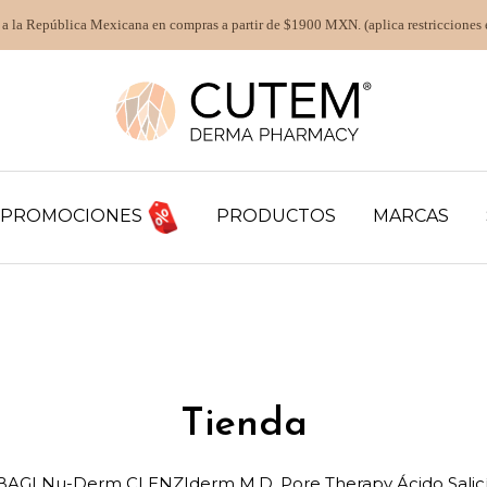
 a la República Mexicana en compras a partir de $1900 MXN. (aplica restricciones 
PROMOCIONES
PRODUCTOS
MARCAS
Tienda
AGI Nu-Derm CLENZIderm M.D. Pore Therapy Ácido Salicí