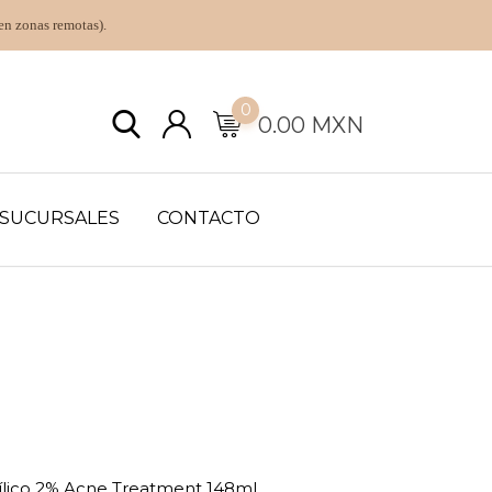
en zonas remotas).
0
0.00
MXN
SUCURSALES
CONTACTO
lico 2% Acne Treatment 148ml