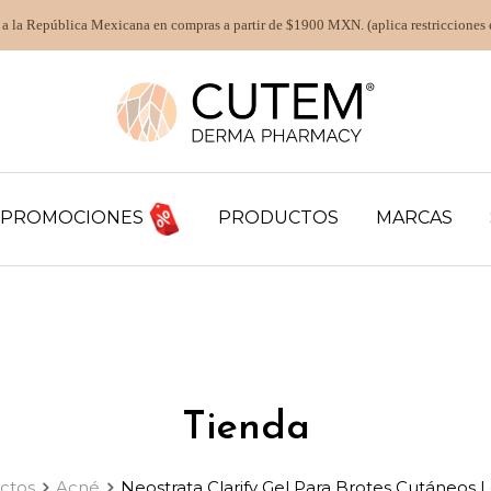
 a la República Mexicana en compras a partir de $1900 MXN. (aplica restricciones 
PROMOCIONES
PRODUCTOS
MARCAS
Tienda
ctos
Acné
Neostrata Clarify Gel Para Brotes Cutáneos L