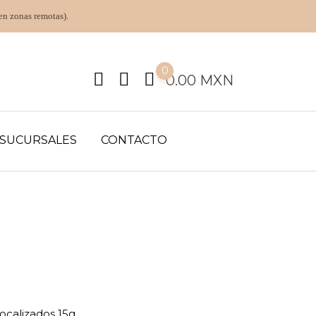
en zonas remotas).
0
0.00
MXN
SUCURSALES
CONTACTO
ocalizados 15g