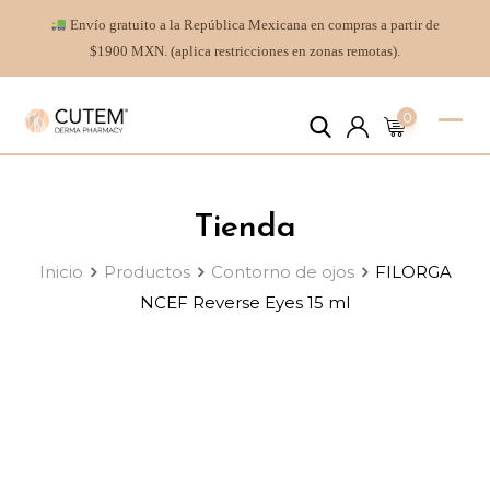
Envío gratuito a la República Mexicana en compras a partir de
$1900 MXN. (aplica restricciones en zonas remotas).
0
Tienda
Inicio
Productos
Contorno de ojos
FILORGA
NCEF Reverse Eyes 15 ml