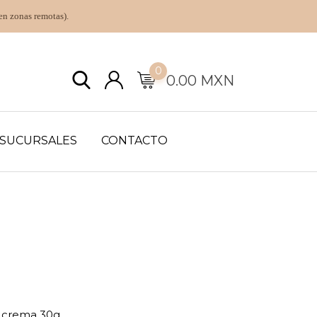
en zonas remotas).
0
0.00
MXN
SUCURSALES
CONTACTO
 crema 30g