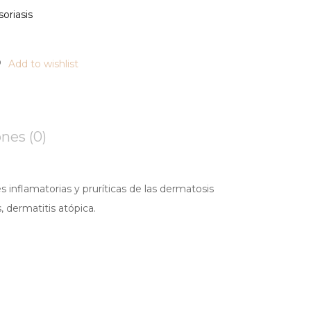
oriasis
Add to wishlist
nes (0)
es inflamatorias y pruríticas de las dermatosis
, dermatitis atópica.