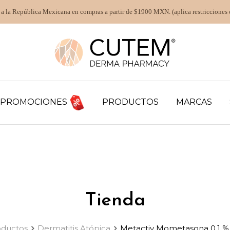
 a la República Mexicana en compras a partir de $1900 MXN. (aplica restricciones 
PROMOCIONES
PRODUCTOS
MARCAS
Tienda
oductos
Dermatitis Atópica
Metactiv Mometasona 0.1 %