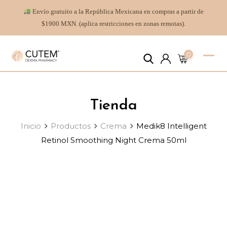
Envío gratuito a la República Mexicana en compras a partir de
$1900 MXN. (aplica restricciones en zonas remotas).
0
Tienda
Inicio
Productos
Crema
Medik8 Intelligent
Retinol Smoothing Night Crema 50ml