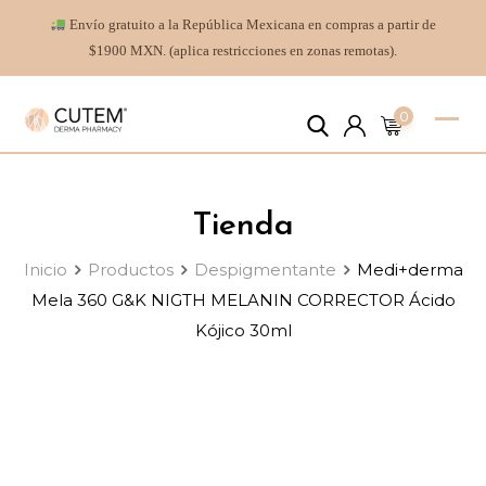
Envío gratuito a la República Mexicana en compras a partir de
$1900 MXN. (aplica restricciones en zonas remotas).
0
Tienda
Inicio
Productos
Despigmentante
Medi+derma
Mela 360 G&K NIGTH MELANIN CORRECTOR Ácido
Kójico 30ml