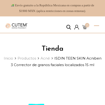
Envío gratuito a la República Mexicana en compras a partir de
$1900 MXN. (aplica restricciones en zonas remotas).
0
Tienda
Inicio
Productos
Acné
ISDIN TEEN SKIN Acniben
3 Corrector de granos faciales localizados 15 ml