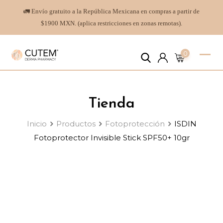
🚛 Envío gratuito a la República Mexicana en compras a partir de
$1900 MXN. (aplica restricciones en zonas remotas).
0
Tienda
Inicio
Productos
Fotoprotección
ISDIN
Fotoprotector Invisible Stick SPF50+ 10gr