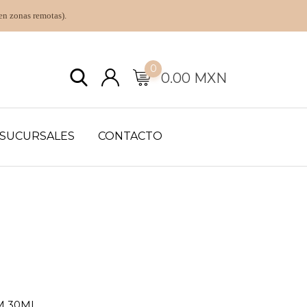
en zonas remotas).
0
0.00
MXN
SUCURSALES
CONTACTO
M 30ML