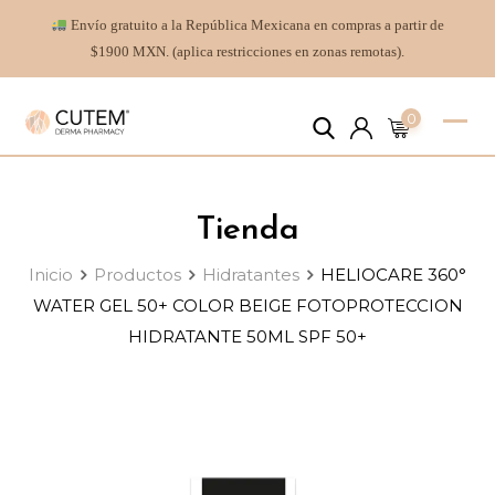
Envío gratuito a la República Mexicana en compras a partir de
$1900 MXN. (aplica restricciones en zonas remotas).
0
Tienda
Inicio
Productos
Hidratantes
HELIOCARE 360°
WATER GEL 50+ COLOR BEIGE FOTOPROTECCION
HIDRATANTE 50ML SPF 50+