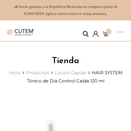
Envío gratuito a la República Mexicana en compras a partir de
$1900 MXN. (aplica restricciones en zonas remotas).
0
Tienda
Inicio
Productos
Loción Capilar
HAIR SYSTEM
Tónico de Día Control Caída 120 ml